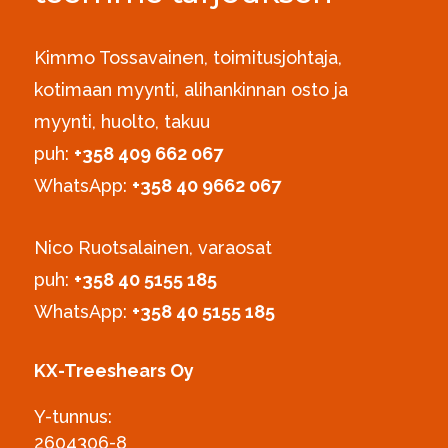
Kimmo Tossavainen, toimitusjohtaja,
kotimaan myynti, alihankinnan osto ja
myynti, huolto, takuu
puh:
+358 409 662 067
WhatsApp:
+358 40 9662 067
Nico Ruotsalainen, varaosat
puh:
‪+358 40 5155 185‬
WhatsApp:
+358 40 5155 185
KX-Treeshears Oy
Y-tunnus:
2604306-8