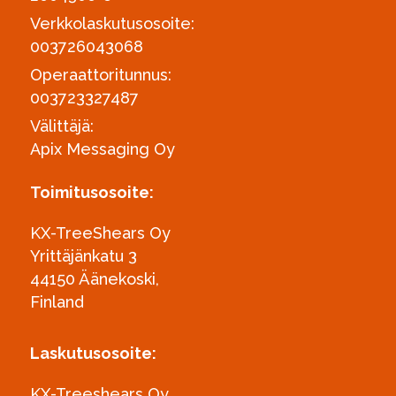
Verkkolaskutusosoite:
003726043068
Operaattoritunnus:
003723327487
Välittäjä:
Apix Messaging Oy
Toimitusosoite:
KX-TreeShears Oy
Yrittäjänkatu 3
44150 Äänekoski,
Finland
Laskutusosoite:
KX-Treeshears Oy