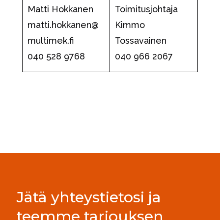
Matti Hokkanen
Toimitusjohtaja
matti.hokkanen@
Kimmo
multimek.fi
Tossavainen
040 528 9768
040 966 2067
Jätä yhteystietosi ja
teemme tarjouksen