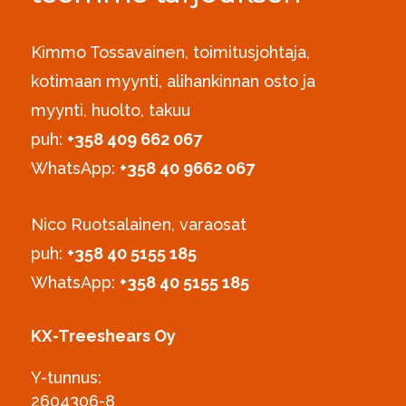
Kimmo Tossavainen, toimitusjohtaja,
kotimaan myynti, alihankinnan osto ja
myynti, huolto, takuu
puh:
+358 409 662 067
WhatsApp:
+358 40 9662 067
Nico Ruotsalainen, varaosat
puh:
‪+358 40 5155 185‬
WhatsApp:
+358 40 5155 185
KX-Treeshears Oy
Y-tunnus:
2604306-8