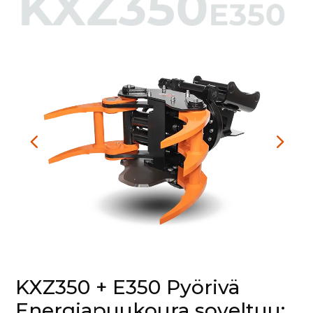
KXZ350 + E350 Pyörivä
Energiapuukoura soveltuu: