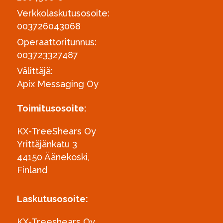
Verkkolaskutusosoite:
003726043068
Operaattoritunnus:
003723327487
Välittäjä:
Apix Messaging Oy
Toimitusosoite:
KX-TreeShears Oy
Yrittäjänkatu 3
44150 Äänekoski,
Finland
Laskutusosoite:
KX-Treeshears Oy