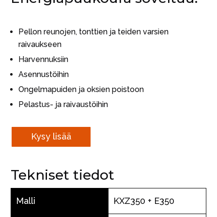
Pellon reunojen, tonttien ja teiden varsien
raivaukseen
Harvennuksiin
Asennustöihin
Ongelmapuiden ja oksien poistoon
Pelastus- ja raivaustöihin
Kysy lisää
Tekniset tiedot
Malli
KXZ350 + E350