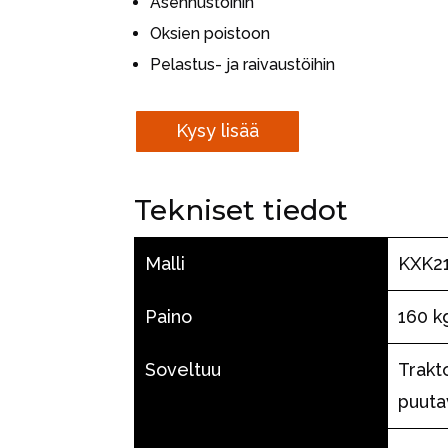
Asennustöihin
Oksien poistoon
Pelastus- ja raivaustöihin
Kysy lisää
Tekniset tiedot
Malli
KXK2
Paino
160 k
Soveltuu
Trakt
puut