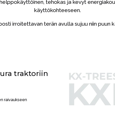
 helppokäyttöinen, tehokas ja kevyt energiakou
käyttökohteeseen.
sti irroitettavan terän avulla sujuu niin puun 
ra traktoriin
ien raivaukseen