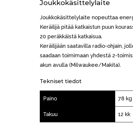
Joukkokäsittelylaite
Joukkokäsittelylaite nopeuttaa ener
Keräilijä pitää katkaistun puun koura
20 peräkkäistä katkaisua.
Keräilijään saatavilla radio-ohjain, jo
saadaan toimimaan yhdestä 2-toimise
akun avulla (Milwaukee/Makita).
Tekniset tiedot
Paino
78 kg
Takuu
12 kk