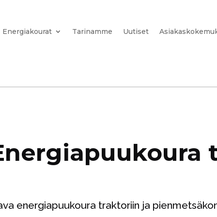
Energiakourat
Tarinamme
Uutiset
Asiakaskokemuk
nergiapuukoura t
ava energiapuukoura traktoriin ja pienmetsäko