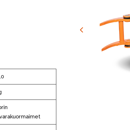
10
g
orin
avarakuormaimet