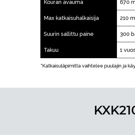
Kouran avauma
670 
Max katkaisuhalkaisija
210 
Suurin sallittu paine
300 b
Takuu
1 vuos
*Katkaisuläpimitta vaihtelee puulajin ja 
KXK21