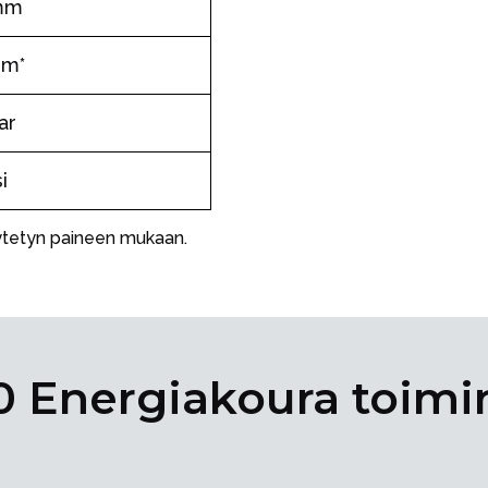
mm
mm*
ar
i
käytetyn paineen mukaan.
0 Energiakoura toimi