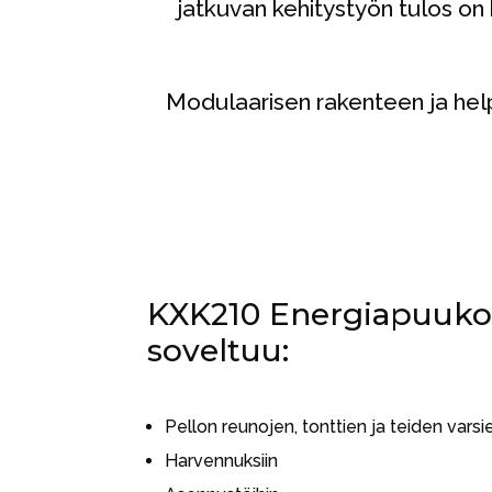
jatkuvan kehitystyön tulos on
Modulaarisen rakenteen ja helpo
KXK210 Energiapuukou
soveltuu:
Pellon reunojen, tonttien ja teiden vars
Harvennuksiin