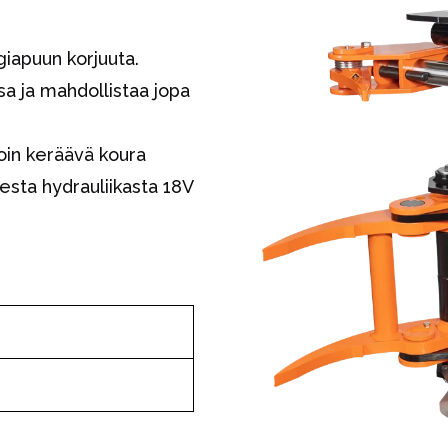
giapuun korjuuta.
ssa ja mahdollistaa jopa
lloin keräävä koura
sta hydrauliikasta 18V