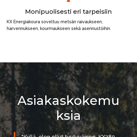
Monipuolisesti eri tarpeisiin
KX Energiakoura soveltuu metsän raivaukseen,
harvennukseen, kourmaukseen sekä asennustöihin.
Asiakaskokemu
ksia
"Kyllä, olen ollut tyytyväinen. KX280