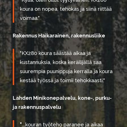
koura on nopea, tehokas ja siinä riittää
voimaa."
Rakennus Haikarainen, rakennusliike
"KX280 koura säästää aikaa ja
kustannuksia, koska keräilijällä saa
suurempia puunippuja kerralla ja koura
kestää työssä ja toimii tehokkaasti."
Lahden Minikonepalvelu, kone-, purku-
ja rakennuspalvelu
"
...kouran työteho paranee ja aikaa