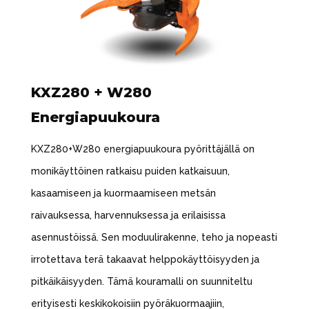
KXZ280 + W280
Energiapuukoura
KXZ280+W280 energiapuukoura pyörittäjällä on
monikäyttöinen ratkaisu puiden katkaisuun,
kasaamiseen ja kuormaamiseen metsän
raivauksessa, harvennuksessa ja erilaisissa
asennustöissä. Sen moduulirakenne, teho ja nopeasti
irrotettava terä takaavat helppokäyttöisyyden ja
pitkäikäisyyden. Tämä kouramalli on suunniteltu
erityisesti keskikokoisiin pyöräkuormaajiin,