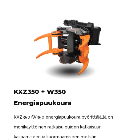
KXZ350 + W350
Energiapuukoura
KXZ350+W350 energiapuukoura pyörittäjällä on
monikäyttöinen ratkaisu puiden katkaisuun,
kasaamiseen ja kuormaamiseen metsän