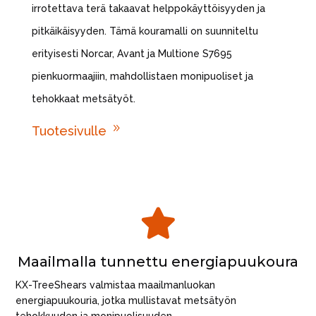
irrotettava terä takaavat helppokäyttöisyyden ja
pitkäikäisyyden. Tämä kouramalli on suunniteltu
erityisesti Norcar, Avant ja Multione S7695
pienkuormaajiin, mahdollistaen monipuoliset ja
tehokkaat metsätyöt.
9
Tuotesivulle

Maailmalla tunnettu energiapuukoura
KX-TreeShears valmistaa maailmanluokan
energiapuukouria, jotka mullistavat metsätyön
tehokkuuden ja monipuolisuuden.