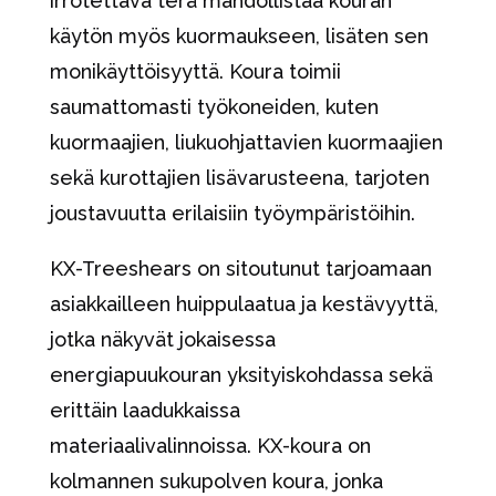
irrotettava terä mahdollistaa kouran
käytön myös kuormaukseen, lisäten sen
monikäyttöisyyttä. Koura toimii
saumattomasti työkoneiden, kuten
kuormaajien, liukuohjattavien kuormaajien
sekä kurottajien lisävarusteena, tarjoten
joustavuutta erilaisiin työympäristöihin.
KX-Treeshears on sitoutunut tarjoamaan
asiakkailleen huippulaatua ja kestävyyttä,
jotka näkyvät jokaisessa
energiapuukouran yksityiskohdassa sekä
erittäin laadukkaissa
materiaalivalinnoissa. KX-koura on
kolmannen sukupolven koura, jonka