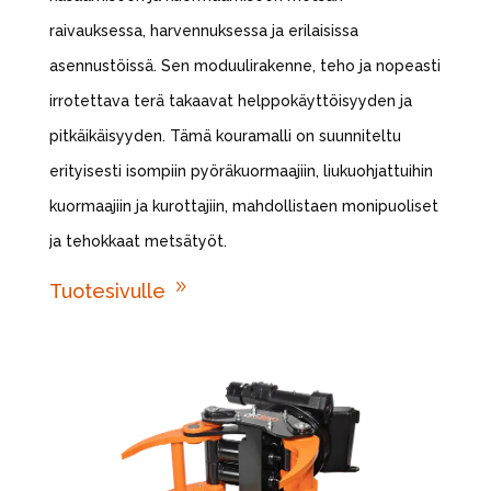
raivauksessa, harvennuksessa ja erilaisissa
asennustöissä. Sen moduulirakenne, teho ja nopeasti
irrotettava terä takaavat helppokäyttöisyyden ja
pitkäikäisyyden. Tämä kouramalli on suunniteltu
erityisesti isompiin pyöräkuormaajiin, liukuohjattuihin
kuormaajiin ja kurottajiin, mahdollistaen monipuoliset
ja tehokkaat metsätyöt.
9
Tuotesivulle