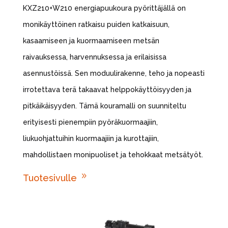
KXZ210+W210 energiapuukoura pyörittäjällä on
monikäyttöinen ratkaisu puiden katkaisuun,
kasaamiseen ja kuormaamiseen metsän
raivauksessa, harvennuksessa ja erilaisissa
asennustöissä. Sen moduulirakenne, teho ja nopeasti
irrotettava terä takaavat helppokäyttöisyyden ja
pitkäikäisyyden. Tämä kouramalli on suunniteltu
erityisesti pienempiin pyöräkuormaajiin,
liukuohjattuihin kuormaajiin ja kurottajiin,
mahdollistaen monipuoliset ja tehokkaat metsätyöt.
9
Tuotesivulle