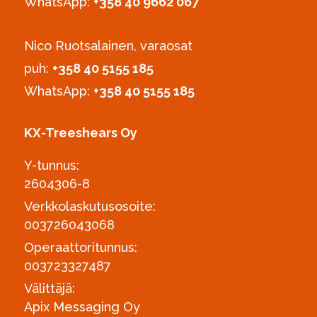
WhatsApp:
+358 40 9662 067
Nico Ruotsalainen, varaosat
puh:
‪+358 40 5155 185‬
WhatsApp:
+358 40 5155 185
KX-Treeshears Oy
Y-tunnus:
2604306-8
Verkkolaskutusosoite:
003726043068
Operaattoritunnus:
003723327487
Välittäjä:
Apix Messaging Oy