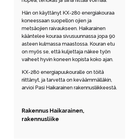
nopea, tehokas ja siinä riittää voimaa.
Hän on käyttänyt KX-280 energiakouraa
koneessaan suopellon ojien ja
metsäojien raivaukseen. Haikarainen
kääntelee kouraa sivusuunnassa jopa 90
asteen kulmassa maastossa. Kouran etu
on myös se, että kuljettaja näkee työn
vaiheet hyvin koneen kopista koko ajan.
KX-280 energiapuukouralle on töitä
riittänyt, ja tarvetta on keväämmälläkin,
arvioi Pasi Haikarainen rakennusliikkeestä.
Rakennus Haikarainen,
rakennusliike