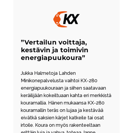
”Vertailun voittaja,
kestävin ja toimivin
energiapuukoura”
Jukka Halmetoja Lahden
Minikonepalvelusta vaihtoi KX-280
energiapuukouraan ja siihen saatavaan
keräilijään kokeiltuaan kahta eri merkkistä
kouramallia. Hänen mukaansa KX-280
kouramallin teräs on lujaa ja kestävää
eivätkä saksien kärjet katkeile tai osat
irtoile. Koura on myös rakenteeltaan
erittäin luja ja vahva, toteaa Janne