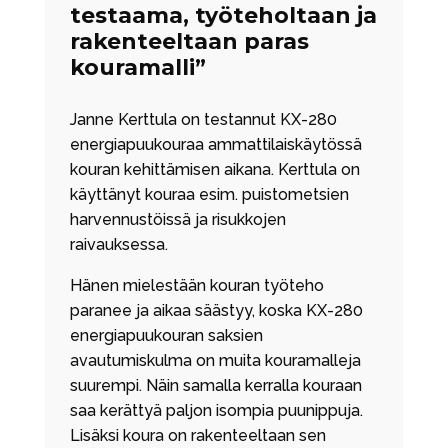
testaama, työteholtaan ja
rakenteeltaan paras
kouramalli”
Janne Kerttula on testannut KX-280
energiapuukouraa ammattilaiskäytössä
kouran kehittämisen aikana. Kerttula on
käyttänyt kouraa esim. puistometsien
harvennustöissä ja risukkojen
raivauksessa.
Hänen mielestään kouran työteho
paranee ja aikaa säästyy, koska KX-280
energiapuukouran saksien
avautumiskulma on muita kouramalleja
suurempi. Näin samalla kerralla kouraan
saa kerättyä paljon isompia puunippuja.
Lisäksi koura on rakenteeltaan sen