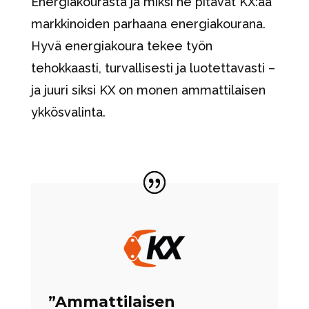
Energiakourasta ja miksi he pitävät KX:ää
markkinoiden parhaana energiakourana.
Hyvä energiakoura tekee työn
tehokkaasti, turvallisesti ja luotettavasti –
ja juuri siksi KX on monen ammattilaisen
ykkösvalinta.
”Ammattilaisen