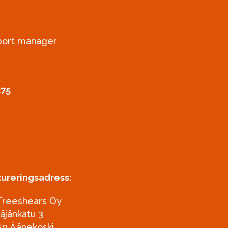
xport manager
275
tureringsadress:
Treeshears Oy
täjänkatu 3
50 Äänekoski,