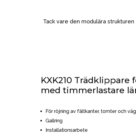
Tack vare den modulära strukturen oc
KXK210 Trädklippare f
med timmerlastare läm
För röjning av fältkanter, tomter och vä
Gallring
Installationsarbete