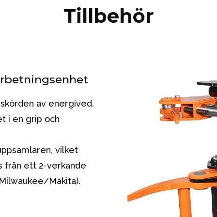
Tillbehör
rbetningsenhet
skörden av energived.
t i en grip och
 uppsamlaren, vilket
s från ett 2-verkande
(Milwaukee/Makita).