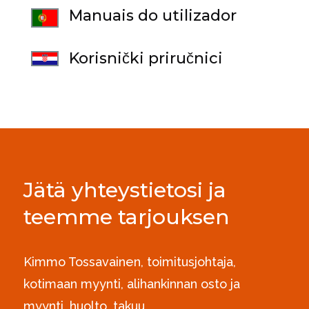
Manuais do utilizador
Korisnički priručnici
Jätä yhteystietosi ja
teemme tarjouksen
Kimmo Tossavainen, toimitusjohtaja,
kotimaan myynti, alihankinnan osto ja
myynti, huolto, takuu