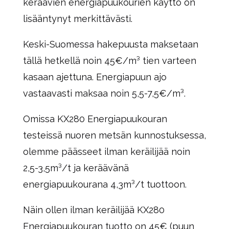
keräävien energiapuukourien käyttö on
lisääntynyt merkittävästi.
Keski-Suomessa hakepuusta maksetaan
tällä hetkellä noin 45€/m³ tien varteen
kasaan ajettuna. Energiapuun ajo
vastaavasti maksaa noin 5,5-7,5€/m³.
Omissa KX280 Energiapuukouran
testeissä nuoren metsän kunnostuksessa,
olemme päässeet ilman keräilijää noin
2,5-3,5m³/t ja keräävänä
energiapuukourana 4,3m³/t tuottoon.
Näin ollen ilman keräilijää KX280
Energiapuukouran tuotto on 45€ (puun