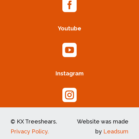

Youtube

Instagram

© KX Treeshears.
Website was made
Privacy Policy.
by
Leadsum