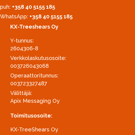
puh:
‪+358 40 5155 185‬
WhatsApp:
+358 40 5155 185
KX-Treeshears Oy
Y-tunnus:
2604306-8
Verkkolaskutusosoite:
003726043068
Operaattoritunnus:
003723327487
Välittäjä:
Apix Messaging Oy
Toimitusosoite:
KX-TreeShears Oy