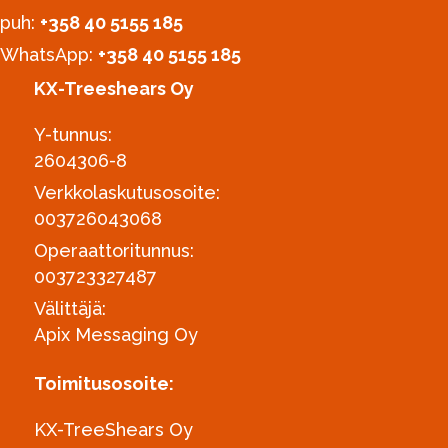
puh:
‪+358 40 5155 185‬
WhatsApp:
+358 40 5155 185
KX-Treeshears Oy
Y-tunnus:
2604306-8
Verkkolaskutusosoite:
003726043068
Operaattoritunnus:
003723327487
Välittäjä:
Apix Messaging Oy
Toimitusosoite:
KX-TreeShears Oy