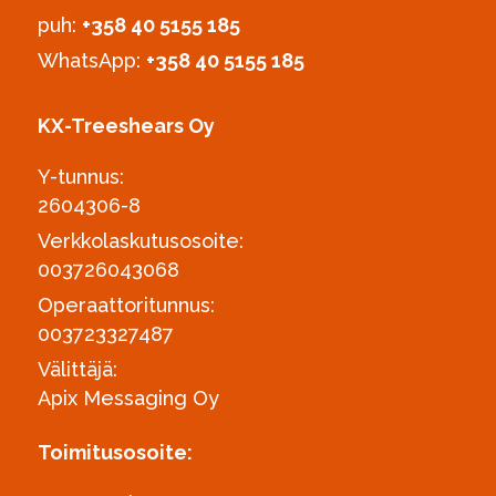
puh:
‪+358 40 5155 185‬
WhatsApp:
+358 40 5155 185
KX-Treeshears Oy
Y-tunnus:
2604306-8
Verkkolaskutusosoite:
003726043068
Operaattoritunnus:
003723327487
Välittäjä:
Apix Messaging Oy
Toimitusosoite: