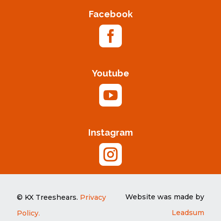
Facebook

Youtube

Instagram

Website was made by
© KX Treeshears.
Privacy
Leadsum
Policy.