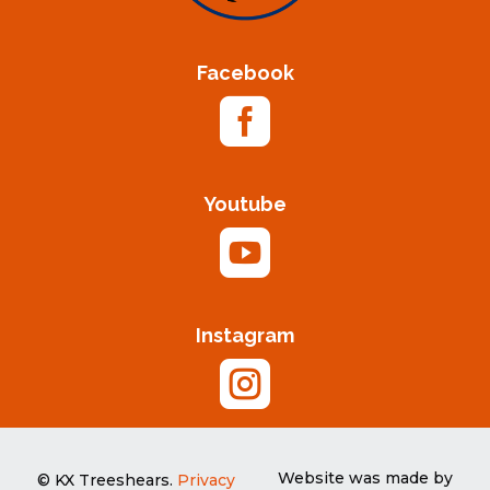
Facebook

Youtube

Instagram

Website was made by
© KX Treeshears.
Privacy