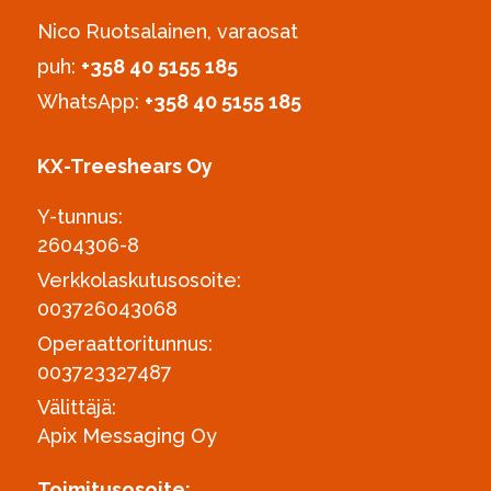
Nico Ruotsalainen, varaosat
puh:
‪+358 40 5155 185‬
WhatsApp:
+358 40 5155 185
KX-Treeshears Oy
Y-tunnus:
2604306-8
Verkkolaskutusosoite:
003726043068
Operaattoritunnus:
003723327487
Välittäjä:
Apix Messaging Oy
Toimitusosoite: