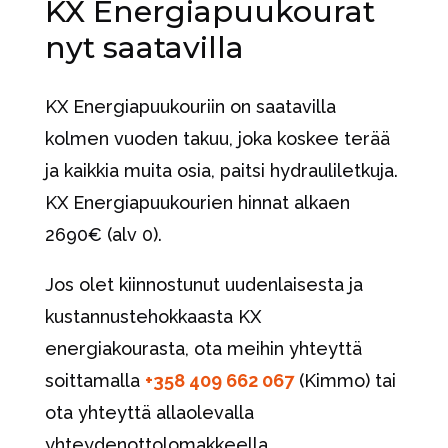
KX Energiapuukourat
nyt saatavilla
KX Energiapuukouriin on saatavilla
kolmen vuoden takuu, joka koskee terää
ja kaikkia muita osia, paitsi hydrauliletkuja.
KX Energiapuukourien hinnat alkaen
2690€ (alv 0).
Jos olet kiinnostunut uudenlaisesta ja
kustannustehokkaasta KX
energiakourasta, ota meihin yhteyttä
soittamalla
+358 409 662 067
(Kimmo) tai
ota yhteyttä allaolevalla
yhteydenottolomakkeella.