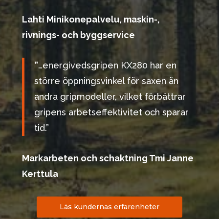
Lahti Minikonepalvelu, maskin-,
rivnings- och byggservice
”
…energivedsgripen KX280 har en
större öppningsvinkel för saxen än
andra gripmodeller, vilket förbättrar
gripens arbetseffektivitet och sparar
tid.”
Markarbeten och schaktning Tmi Janne
Kerttula
Läs kundernas erfarenheter