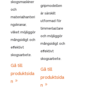
skogsmaskiner
gripmodellen
och
är särskilt
materialhanteri
utformad för
ngskranar,
timmerlastare
vilket möjliggör
och möjliggör
mångsidigt och
mångsidigt och
effektivt
effektivt
skogsarbete.
skogsarbete.
Gå till
Gå till
produktsida
produktsida
9
n
9
n