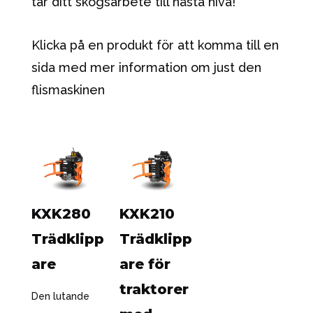
tar ditt skogsarbete till nästa nivå!
Klicka på en produkt för att komma till en
sida med mer information om just den
flismaskinen
KXK280
KXK210
Trädklipp
Trädklipp
are
are för
traktorer
Den lutande