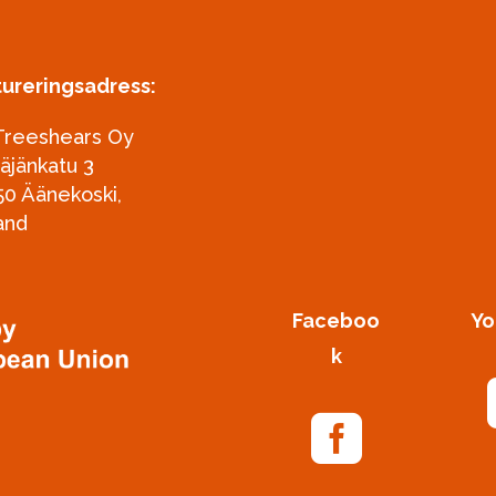
tureringsadress:
Treeshears Oy
täjänkatu 3
50 Äänekoski,
and
Faceboo
Yo
k
