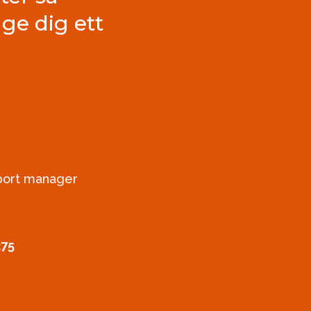
ge dig ett
xport manager
275