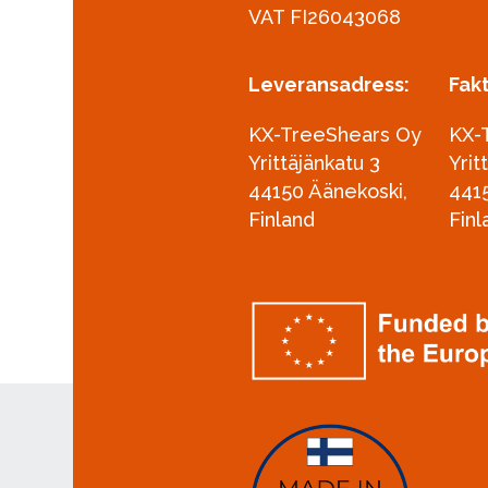
VAT FI26043068
Leveransadress:
Fak
KX-TreeShears Oy
KX-
Yrittäjänkatu 3
Yrit
44150 Äänekoski,
441
Finland
Finl