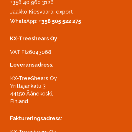
+358 40 960 3126‪
Jaakko Kiesvaara, export
WhatsApp:
+358 505 522 275
KX-Treeshears Oy
VAT FI26043068
Leveransadress:
KX-TreeShears Oy
Yrittäjänkatu 3
44150 Äänekoski,
Finland
Faktureringsadress:
KX-Treeshears Oy