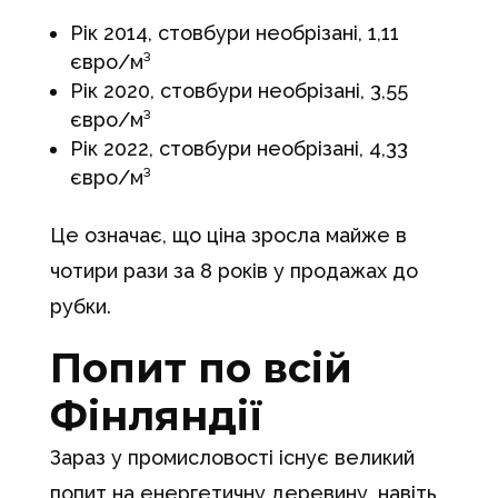
Рік 2014, стовбури необрізані, 1,11
євро/м³
Рік 2020, стовбури необрізані, 3,55
євро/м³
Рік 2022, стовбури необрізані, 4,33
євро/м³
Це означає, що ціна зросла майже в
чотири рази за 8 років у продажах до
рубки.
Попит по всій
Фінляндії
Зараз у промисловості існує великий
попит на енергетичну деревину, навіть