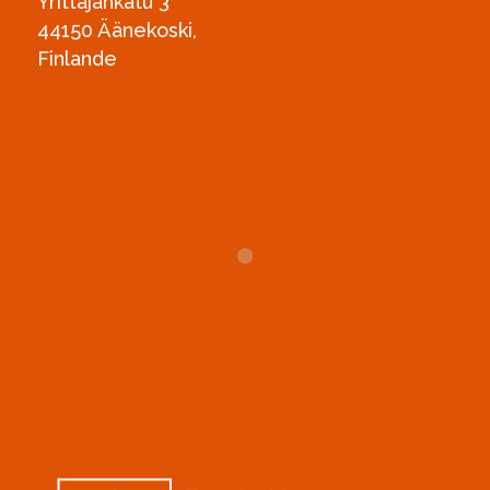
Yrittäjänkatu 3
44150 Äänekoski,
Finlande