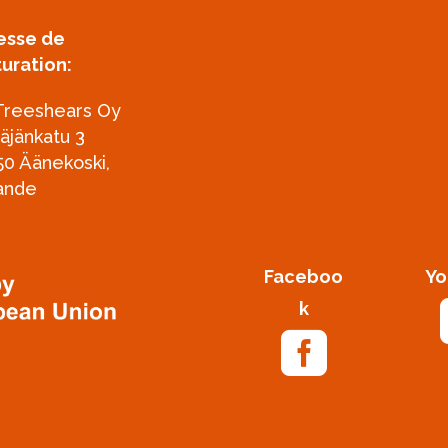
esse de
turation:
Treeshears Oy
täjänkatu 3
50 Äänekoski,
lande
Faceboo
Yo
k
