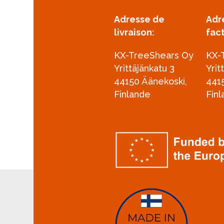
Adresse de
Adr
livraison:
fac
KX-TreeShears Oy
KX-
Yrittäjänkatu 3
Yrit
44150 Äänekoski,
441
Finlande
Fin