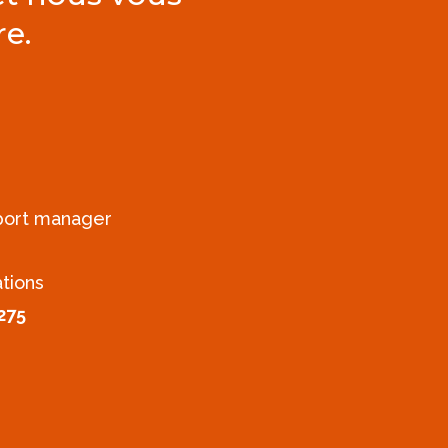
re.
xport manager
ations
275