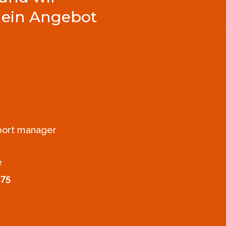
 ein Angebot
xport manager
e
275