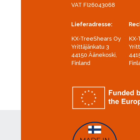
VAT FI26043068
Lieferadresse:
Rec
KX-TreeShears Oy
KX-
Yrittäjänkatu 3
Yrit
44150 Äänekoski,
441
Finland
Finl