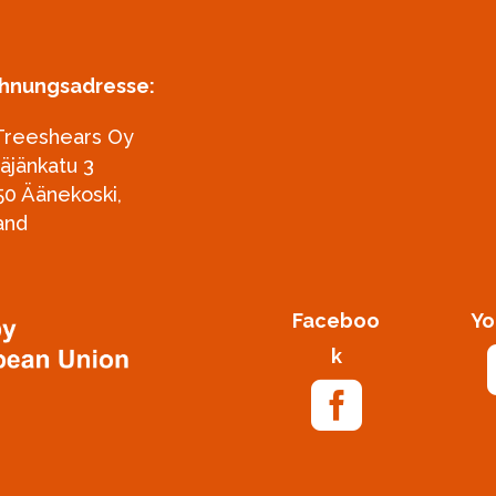
hnungsadresse:
Treeshears Oy
täjänkatu 3
50 Äänekoski,
and
Faceboo
Yo
k
