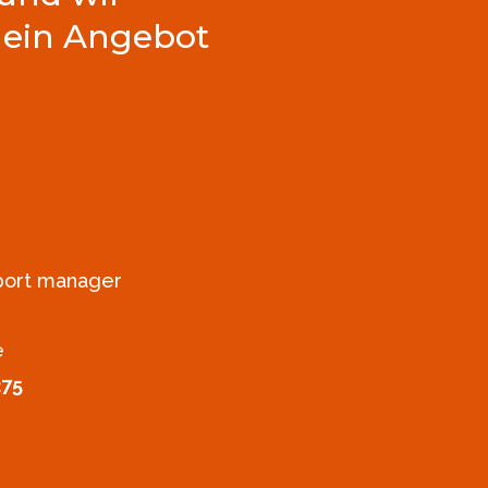
 ein Angebot
xport manager
e
275