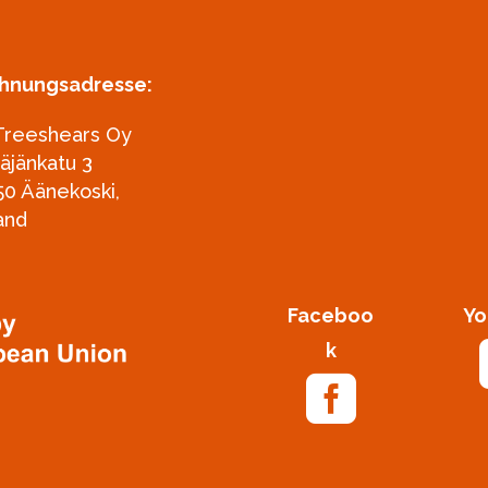
hnungsadresse:
Treeshears Oy
täjänkatu 3
50 Äänekoski,
and
Faceboo
Yo
k
