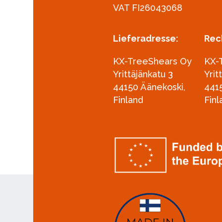
VAT FI26043068
Lieferadresse:
Rec
KX-TreeShears Oy
KX-
Yrittäjänkatu 3
Yrit
44150 Äänekoski,
441
Finland
Finl