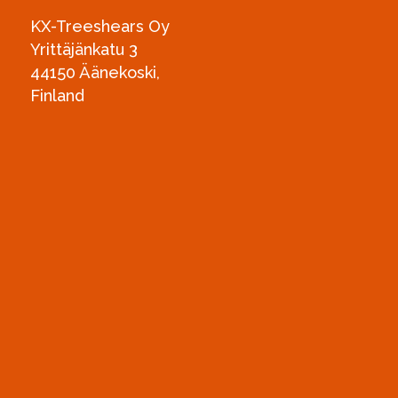
KX-Treeshears Oy
Yrittäjänkatu 3
44150 Äänekoski,
Finland