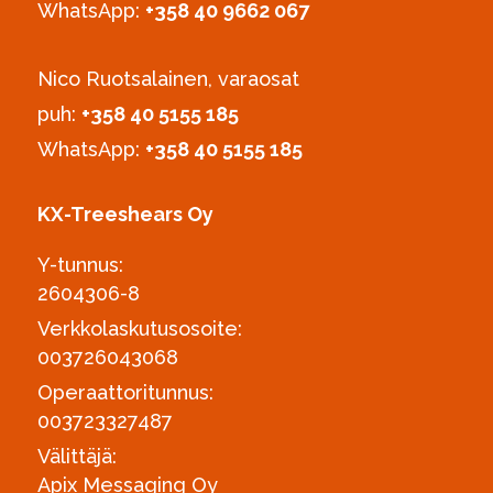
WhatsApp:
+358 40 9662 067
Nico Ruotsalainen, varaosat
puh:
‪+358 40 5155 185‬
WhatsApp:
+358 40 5155 185
KX-Treeshears Oy
Y-tunnus:
2604306-8
Verkkolaskutusosoite:
003726043068
Operaattoritunnus:
003723327487
Välittäjä:
Apix Messaging Oy