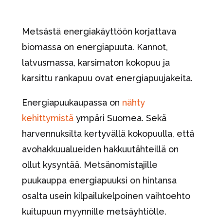
Metsästä energiakäyttöön korjattava
biomassa on energiapuuta. Kannot,
latvusmassa, karsimaton kokopuu ja
karsittu rankapuu ovat energiapuujakeita.
Energiapuukaupassa on
nähty
kehittymistä
ympäri Suomea. Sekä
harvennuksilta kertyvällä kokopuulla, että
avohakkuualueiden hakkuutähteillä on
ollut kysyntää. Metsänomistajille
puukauppa energiapuuksi on hintansa
osalta usein kilpailukelpoinen vaihtoehto
kuitupuun myynnille metsäyhtiölle.