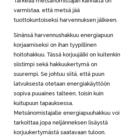
Tärkeää metsänomistajan kannalta on
varmistaa, että metsä jää
tuottokuntoiseksi harvennuksen jälkeen.
Sinänsä harvennushakkuu energiapuun
korjaamiseksi on ihan tyypillinen
hoitohakkuu. Tässä korjuujälki on kuitenkin
siistimpi sekä hakkuukertymä on
suurempi. Se johtuu siitä, että puun
latvuksesta otetaan energiakäyttöön
sopiva puuaines talteen, toisin kuin
kuitupuun tapauksessa.
Metsänomistajalle energiapuuhakkuu voi
tarkoittaa jopa neljänneksen lisäystä
korjuukertymästä saatavaan tuloon.