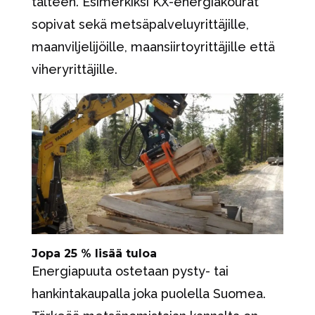
talteen. Esimerkiksi KX-energiakourat
sopivat sekä metsäpalveluyrittäjille,
maanviljelijöille, maansiirtoyrittäjille että
viheryrittäjille.
Jopa 25 % lisää tuloa
Energiapuuta ostetaan pysty- tai
hankintakaupalla joka puolella Suomea.